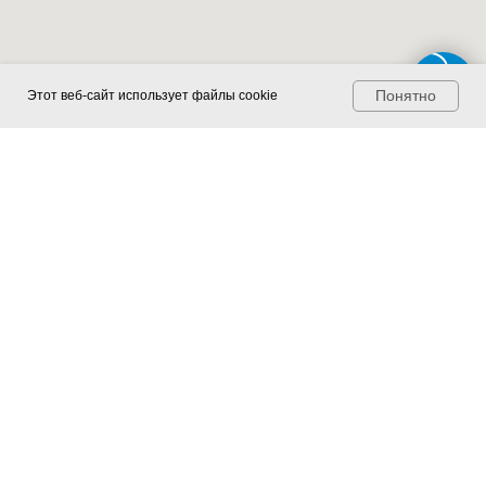
Понятно
Этот веб-сайт использует файлы cookie
Юридическая информация: ИП Панкратов И.Г.
ОГРНИП 317470400051840 ИНН 471403462936
ГАЛАТЕЯ
Фотозоны
СТУДИЯ ДЕКОРА
Оформление корпоративов