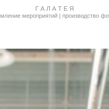
Г А Л А Т Е Я
мление мероприятий | производство фо