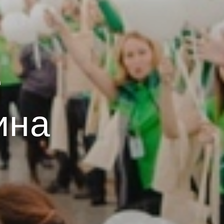
е
ина